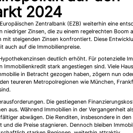
rkt 2024
r Europäischen Zentralbank (EZB) weiterhin eine ent
n niedriger Zinsen, die zu einem regelrechten Boom 
n mit steigenden Zinsen konfrontiert. Diese Entwick
t auch auf die Immobilienpreise.
Hypothekenzinsen deutlich erhöht. Für potenzielle Im
 Immobilienkredit stark angestiegen sind. Viele Haus
Immobilie in Betracht gezogen haben, zögern nun ode
 den teureren Metropolregionen wie München, Frankfu
sind.
rausforderungen. Die gestiegenen Finanzierungskoste
onen aus. Während Immobilien in der Vergangenheit al
fältiger abwägen. Die Renditen, insbesondere in den
t und die Preise stagnieren. Dennoch bleiben Immobili
chaftlich starken Regionen, weiterhin attraktiv.