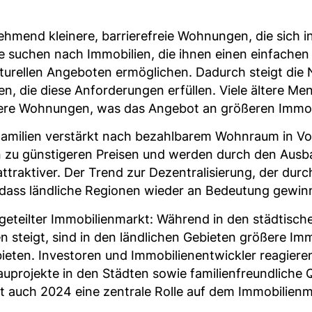
mend kleinere, barrierefreie Wohnungen, die sich in
ie suchen nach Immobilien, die ihnen einen einfache
lturellen Angeboten ermöglichen. Dadurch steigt di
n, die diese Anforderungen erfüllen. Viele ältere M
inere Wohnungen, was das Angebot an größeren Immob
Familien verstärkt nach bezahlbarem Wohnraum in Vo
n zu günstigeren Preisen und werden durch den Ausb
traktiver. Der Trend zur Dezentralisierung, der dur
, dass ländliche Regionen wieder an Bedeutung gewin
geteilter Immobilienmarkt: Während in den städtisc
 steigt, sind in den ländlichen Gebieten größere Immo
 bieten. Investoren und Immobilienentwickler reagiere
projekte in den Städten sowie familienfreundliche Q
 auch 2024 eine zentrale Rolle auf dem Immobilienma