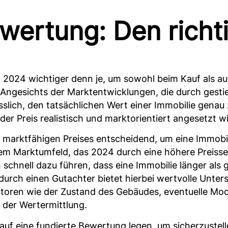
wertung: Den richti
t 2024 wichtiger denn je, um sowohl beim Kauf als a
. Angesichts der Marktentwicklungen, die durch gest
ässlich, den tatsächlichen Wert einer Immobilie genau
er Preis realistisch und marktorientiert angesetzt wi
es marktfähigen Preises entscheidend, um eine Immobi
nem Marktumfeld, das 2024 durch eine höhere Preissens
schnell dazu führen, dass eine Immobilie länger als 
durch einen Gutachter bietet hierbei wertvolle Unte
ktoren wie der Zustand des Gebäudes, eventuelle Mod
i der Wertermittlung.
 auf eine fundierte Bewertung legen, um sicherzustel