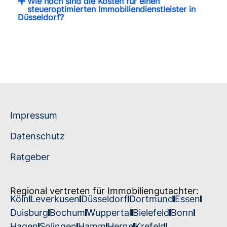
Wie hoch sind die Kosten für einen
steueroptimierten Immobiliendienstleister in
Düsseldorf?
Impressum
Datenschutz
Ratgeber
Regional vertreten für Immobiliengutachter:
Köln
Leverkusen
Düsseldorf
Dortmund
Essen
Duisburg
Bochum
Wuppertal
Bielefeld
Bonn
Hagen
Solingen
Hamm
Herne
Krefeld